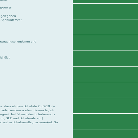
sinnvolle
e gelegenen
Sportunterricht
ewegungsorientierten und
chüler.
se, dass ab dem Schuljahr 2009/10 die
indet seitdem in allen Klassen täglich
 integriert. Im Rahmen des Schulversuchs
enz, SEB und Schulkonferenz)
 fest im Schulvormittag zu verankert. So