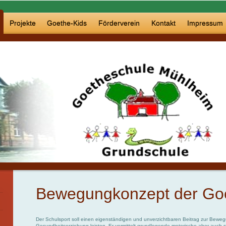
Projekte
Goethe-Kids
Förderverein
Kontakt
Impressum
Bewegungkonzept der Go
Der Schulsport soll einen eigenständigen und unverzichtbaren Beitrag zur Bewe
Gesundheitserziehung leisten. Er vermittelt grundlegende motorische aber auch s