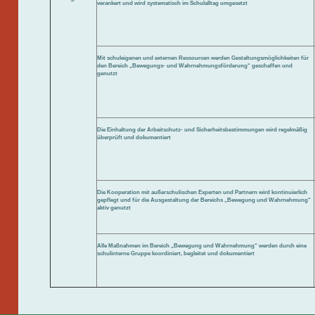
verankert und wird systematisch im Schulalltag umgesetzt
Mit schuleigenen und externen Ressourcen werden Gestaltungsmöglichkeiten für
den Bereich „Bewegungs- und Wahrnehmungsförderung“ geschaffen und
genutzt
Die Einhaltung der Arbeitschutz- und Sicherheitsbestimmungen wird regelmäßig
überprüft und dokumentiert
Die Kooperation mit außerschulischen Experten und Partnern wird kontinuierlich
gepflegt und für die Ausgestaltung der Bereichs „Bewegung und Wahrnehmung“
aktiv genutzt
Alle Maßnahmen im Bereich „Bewegung und Wahrnehmung“ werden durch eine
schulinterne Gruppe koordiniert, begleitet und dokumentiert