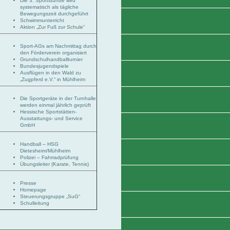
Die 3. Sportstunde wird
systematisch als tägliche
Bewegungszeit durchgeführt
Schwimmunterricht
Aktion „Zur Fuß zur Schule“
Sport-AGs am Nachmittag durch
den Förderverein organisiert
Grundschulhandballturnier
Bundesjugendspiele
Ausflügen in den Wald zu
„Zugpferd e.V.“ in Mühlheim
Die Sportgeräte in der Turnhalle
werden einmal jährlich geprüft
Hessische Sportstätten-
Ausstattungs- und Service
GmbH
Handball – HSG
Dietesheim/Mühlheim
Polizei – Fahrradprüfung
Übungsleiter (Karate, Tennis)
Presse
Homepage
Steuerungsgruppe „SuG“
Schulleitung