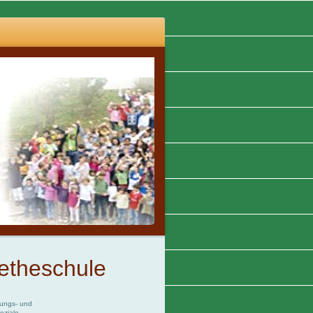
etheschule
gungs- und
oziale