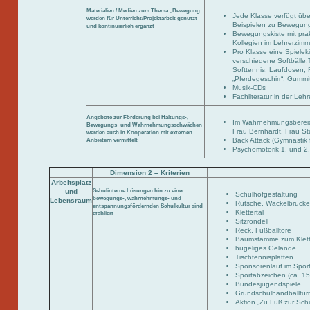
Materialien / Medien zum Thema „Bewegung
Jede Klasse verfügt übe
werden für Unterricht/Projektarbeit genutzt
Beispielen zu Bewegung
und kontinuierlich ergänzt
Bewegungskiste mit prak
Kollegien im Lehrerzimm
Pro Klasse eine Spieleki
verschiedene Softbälle,T
Softtennis, Laufdosen, R
„Pferdegeschirr“, Gummit
Musik-CDs
Fachliteratur in der Leh
Angebote zur Förderung bei Haltungs-,
Im Wahrnehmungsbereich:
Bewegungs- und Wahrnehmungsschwächen
Frau Bernhardt, Frau St
werden auch in Kooperation mit externen
Back Attack (Gymnastik 
Anbietern vermittelt
Psychomotorik 1. und 2
Dimension 2 – Kriterien
Arbeitsplatz
und
Schulinterne Lösungen hin zu einer
Schulhofgestaltung
bewegungs-, wahrnehmungs- und
Lebensraum
Rutsche, Wackelbrück
entspannungsfördernden Schulkultur sind
Klettertal
etabliert
Sitzrondell
Reck, Fußballtore
Baumstämme zum Klet
hügeliges Gelände
Tischtennisplatten
Sponsorenlauf im Spor
Sportabzeichen (ca. 150
Bundesjugendspiele
Grundschulhandballturn
Aktion „Zu Fuß zur Sch