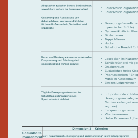
Absprachen zwischen Schule, Schüler/innen,
Förderverein organisier
sowie Eltern sichern die Zusammenarbeit
Förderverein organisie
Gestaltung und Ausstattung von
Arbeitsplätzen, -räumen und Mobiliar
Bewegungsfreundliches 
fördern die Gesundheit, Sitzfreiheit wird
dynamischer Stühle)
ermöglicht
Gymnastikbälle im Kla
Sitzbananen
Teppichfliesen
Hocker
Schulhof – Rondell für 
Ruhe- und Rückzugsräume zur individuellen
Leseecken im Klassen
Entspannung und Erholung sind
Schülerbücherei mit ge
eingerichtet und werden genutzt
Drachenraum
Zusätzliches freies Kl
Phantasiereisen / Ent
Musik im Klassenraum
Zweites Lehrerzimmer
Tägliche Bewegungszeiten sind im
3. Sportstunde in Rahm
Schulalltag als Ergänzung zum
Bewegungszeit integrier
Sportunterricht etabliert
Minuten verlängert wu
liegt vor)
Entspannungspausen
Phantasiereisen ….
Siehe Dimension 1 „B
Dimension 3 – Kriterien
Gesundheits-
Der Themenbereich „Bewegung und Wahrnehmung“ ist im Schulprogramm
management