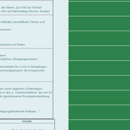
t die Aktion „Zur Fuß zur Schule“
rt AGs am Nachmittag (Tennis, Karate)
Mobiliar (verstellbare Tische und
ssenraum
Unterricht im Freien
raum
mütlichen Sitzgelegenheiten
assenzimmer für 3 von 4 Jahrgängen
spannungsphasen mit entspannter
en einer täglichen 10minütigen
t in den 2. Unterrichtsblock, der um 10
rde (gemeinsame Konzeptentwicklung
ewegungsfördernde Anlässe…“
Inhalte