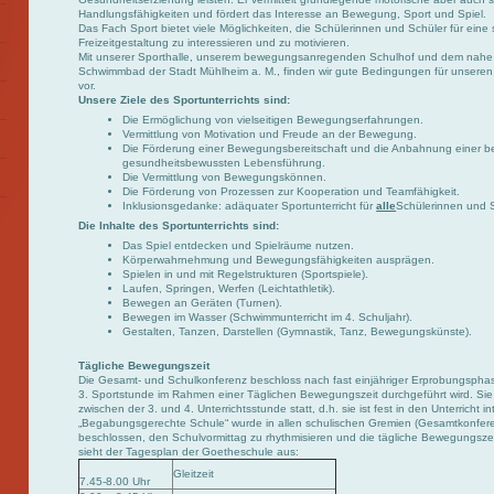
Handlungsfähigkeiten und fördert das Interesse an Bewegung, Sport und Spiel.
Das Fach Sport bietet viele Möglichkeiten, die Schülerinnen und Schüler für eine 
Freizeitgestaltung zu interessieren und zu motivieren.
Mit unserer Sporthalle, unserem bewegungsanregenden Schulhof und dem nah
Schwimmbad der Stadt Mühlheim a. M., finden wir gute Bedingungen für unseren 
vor.
Unsere Ziele des Sportunterrichts sind:
Die Ermöglichung von vielseitigen Bewegungserfahrungen.
Vermittlung von Motivation und Freude an der Bewegung.
Die Förderung einer Bewegungsbereitschaft und die Anbahnung einer b
gesundheitsbewussten Lebensführung.
Die Vermittlung von Bewegungskönnen.
Die Förderung von Prozessen zur Kooperation und Teamfähigkeit.
Inklusionsgedanke: adäquater Sportunterricht für
alle
Schülerinnen und S
Die Inhalte des Sportunterrichts sind:
Das Spiel entdecken und Spielräume nutzen.
Körperwahrnehmung und Bewegungsfähigkeiten ausprägen.
Spielen in und mit Regelstrukturen (Sportspiele).
Laufen, Springen, Werfen (Leichtathletik).
Bewegen an Geräten (Turnen).
Bewegen im Wasser (Schwimmunterricht im 4. Schuljahr).
Gestalten, Tanzen, Darstellen (Gymnastik, Tanz, Bewegungskünste).
Tägliche Bewegungszeit
Die Gesamt- und Schulkonferenz beschloss nach fast einjähriger Erprobungspha
3. Sportstunde im Rahmen einer Täglichen Bewegungszeit durchgeführt wird. Sie f
zwischen der 3. und 4. Unterrichtsstunde statt, d.h. sie ist fest in den Unterricht
„Begabungsgerechte Schule“ wurde in allen schulischen Gremien (Gesamtkonfer
beschlossen, den Schulvormittag zu rhythmisieren und die tägliche Bewegungszeit
sieht der Tagesplan der Goetheschule aus:
Gleitzeit
7.45-8.00 Uhr