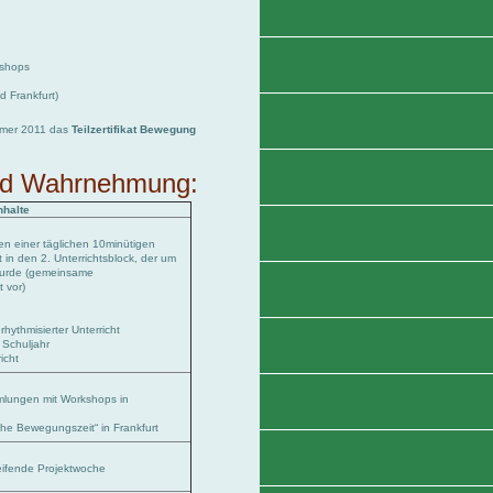
kshops
d Frankfurt)
ommer 2011 das
Teilzertifikat Bewegung
und Wahrnehmung:
nhalte
n einer täglichen 10minütigen
 in den 2. Unterrichtsblock, der um
wurde (gemeinsame
 vor)
rhythmisierter Unterricht
 Schuljahr
icht
mlungen mit Workshops in
che Bewegungszeit“ in Frankfurt
ifende Projektwoche