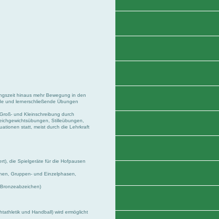
ungszeit hinaus mehr Bewegung in den
tende und lernerschließende Übungen
Groß- und Kleinschreibung durch
ichgewichtsübungen, Stilleübungen,
ationen statt, meist durch die Lehrkraft
t), die Spielgeräte für die Hofpausen
ionen, Gruppen- und Einzelphasen,
 Bronzeabzeichen)
htathletik und Handball) wird ermöglicht