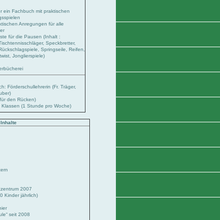
r ein Fachbuch mit praktischen
sspielen
tischen Anregungen für alle
er
ste für die Pausen (Inhalt :
ischtennisschläger, Speckbretter,
ückschlagspiele, Springseile, Reifen,
wist, Jonglierspiele)
rerbücherei
 Förderschullehrerin (Fr. Träger,
uber)
für den Rücken)
. Klassen (1 Stunde pro Woche)
Inhalte
e
tern
tzentrum 2007
 Kinder jährlich)
ier
ule“ seit 2008