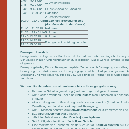
8.00 – 8.45 Uhr
1. Unterrichtsblock
8.45 – 9.30 Uhr
9.30 – 9.40 Uhr
Frühstückspause (variabel)
9.40 – 10.00 Uhr
Hofpause
2. Unterrichtsblock
10.00 – 11.40 Uhr
mit 10 Min. Bewegungszeit
(draußen oder in der Klasse)
11.40 – 11.55 Uhr
Hofpause
11.55 – 12.40 Uhr
5. Stunde
12.40-13.25 Uhr
6. Stunde
13.30-14.15 Uhr
Pädagogisches Mittagsangebot
14.15-15.00 Uhr
Bewegter Unterricht
Das gesamte Kollegium der Goetheschule bemüht sich über die tägliche Beweg
Schulalltag in allen Unterrichtsfächern zu integrieren. Dabei werden lernbeglei
eingesetzt:
Bewegungslieder, Tänze, Bewegungsspiele, Zahlen durch Bewegung darstellen, 
Bewegungen erfahrbar machen, Bewegungsgeschichten, Entspannungs- und Gle
Stretching und Mobilisationsübungen usw. Dies findet in Partner- oder Gruppensitu
angeleitet.
Was die Goetheschule sonst noch umsetzt zur Bewegungsförderung:
Naturnahe Schulhofgestaltung (noch nicht ganz abgeschlossen)
Alle Klassen verfügen über eine
Spielekiste
(vom Förderverein gesponser
enthalten
Abwechslungsreiche Gestaltung des Klassenunterrichts (Arbeit an Stat
Vermittlung von Inhalten verknüpft mit Bewegung)
Alle 3. Klassen nehmen am
Schwimmunterricht
teil (Seepferdchen und
Das
Sportabzeichen
wird ermöglicht
Jährliche Teilnahme an den
Bundesjugendspielen
Seit 2009 jährliche Aktion:
Zu Fuß zur Schule
Eine regelmäßige Teilnahme einiger Schüler an
Schulwettkämpfen
(Leic
(Wettkämpfe finden zum Teil auch an Wochenenden statt)