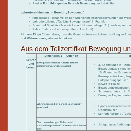
Stetige
Fortbildungen im Bereich Bewegung
der Lehrkräfte
Lehrerfortbildungen im Bereich „Bewegung“
:
regelmäßige Teilnahme an den Sportleiterdienstversammlungen mit Wor
Lehrerfortbildung „Tägliche Bewegungszeit“ in Frankfurt
Sport und Spiel für alle – wie kann Inklusion gelingen? (Landessportbun
Kids in Balance (Landessportbund Frankfurt)
All diese Dinge führten dazu, dass die Goetheschule nach Antragstellung im S
und Wahrnehmung
überreicht bekam.
Aus dem Teilzertifikat Bewegung 
Dimension 1 – Kriterien
I
Lehren
Bewegungsfördernde Anlässe sind im
und
3. Sportstunde in Rahme
alltäglichen Unterricht verankert
Lernen
Bewegungszeit integriert
10 Minuten verlängert 
Konzeptentwicklung liegt
Entspannungspausen
Bewegte Pause
Bewegungsorientierter / 
Schwimmunterricht im 3.
Bewegter Englischunterr
Lehrerinnen sind im Bereich „Bewegung“
Sportleiterdienstversam
qualifiziert
Obertshausen
Lehrerfortbildung „Tägli
Eine themenbezogen fächer- und
Jahrgangsstufenübergre
klassenübergreifende Zusammenarbeit finden
statt